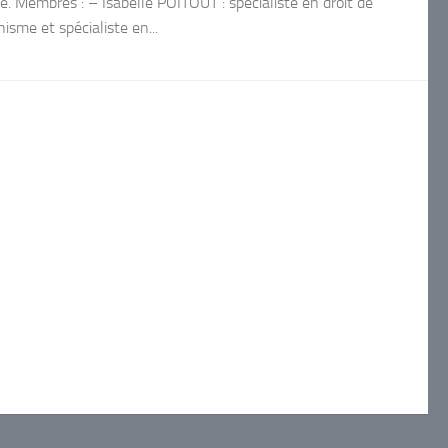
le. Membres : – Isabelle POITOUT : spécialiste en droit de
nisme et spécialiste en...