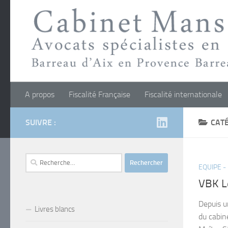
Skip to content
A propos
Fiscalité Française
Fiscalité internationale
SUIVRE :
CATÉ
Rechercher :
EQUIPE -
VBK L
Depuis u
Livres blancs
du cabin