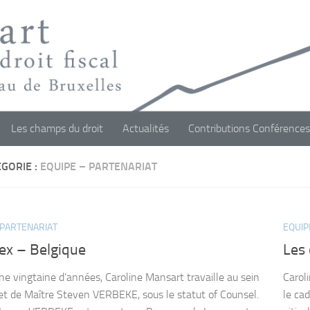
Les champs du droit
Actualités
Contributions Conférences
GORIE :
EQUIPE – PARTENARIAT
 PARTENARIAT
EQUIP
ex – Belgique
Les
ne vingtaine d’années, Caroline Mansart travaille au sein
Carol
et de Maître Steven VERBEKE, sous le statut of Counsel.
le ca