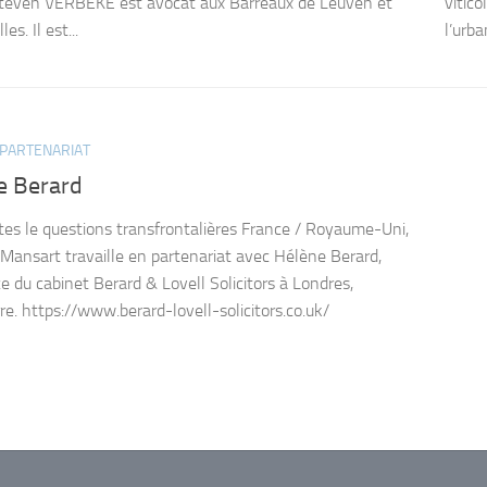
teven VERBEKE est avocat aux Barreaux de Leuven et
vitico
es. Il est...
l’urba
 PARTENARIAT
e Berard
tes le questions transfrontalières France / Royaume-Uni,
 Mansart travaille en partenariat avec Hélène Berard,
ce du cabinet Berard & Lovell Solicitors à Londres,
re. https://www.berard-lovell-solicitors.co.uk/