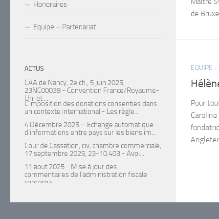
Maître S
Honoraires
de Bruxell
Equipe – Partenariat
EQUIPE -
ACTUS
Hélèn
CAA de Nancy, 2e ch., 5 juin 2025,
23NC00039 - Convention France/Royaume-
Uni et ...
Pour tou
L’imposition des donations consenties dans
un contexte international - Les règle...
Caroline
4 Décembre 2025 – Echange automatique
fondatri
d’informations entre pays sur les biens im...
Angleter
Cour de Cassation, civ, chambre commerciale,
17 septembre 2025, 23-10.403 - Avoi...
11 aout 2025 - Mise à jour des
commentaires de l’administration fiscale
concerna...
CE, 9e-10e chambres réunies, 25 juillet 2025,
n°489925 - La qualification fiscal...
CAA de Versailles, 3e chambre, 8 juillet 2025,
23VE00491. Gains de levée d’optio...